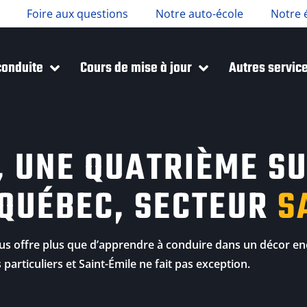
Foire aux questions
Notre auto-école
Notre 
conduite
Cours de mise à jour
Autres servic
 UNE QUATRIÈME SU
 QUÉBEC, SECTEUR
S
us offre plus que d’apprendre à conduire dans un décor en
articuliers et Saint-Émile ne fait pas exception.