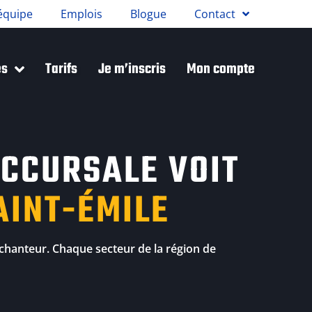
équipe
Emplois
Blogue
Contact
es
Tarifs
Je m’inscris
Mon compte
CCURSALE VOIT
AINT-ÉMILE
chanteur. Chaque secteur de la région de