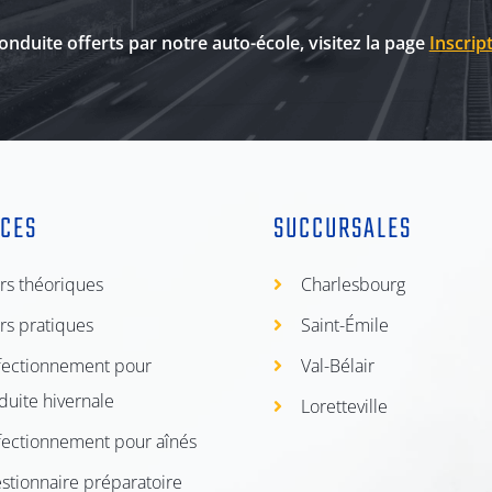
onduite offerts par notre auto-école, visitez la page
Inscrip
ICES
SUCCURSALES
rs théoriques
Charlesbourg
rs pratiques
Saint-Émile
fectionnement pour
Val-Bélair
duite hivernale
Loretteville
fectionnement pour aînés
stionnaire préparatoire